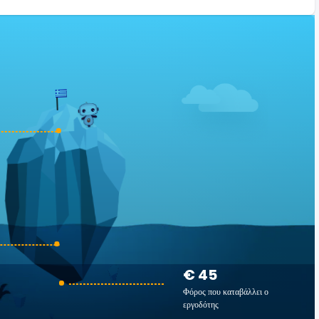
€ 45
Φόρος που καταβάλλει ο
εργοδότης