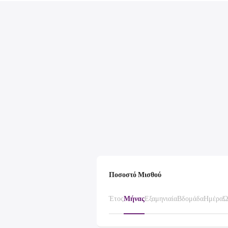
Ποσοστό Μισθού
Έτος
Μήνας
Εξαμηνιαία
Βδομάδα
Ημέρα
Ώ