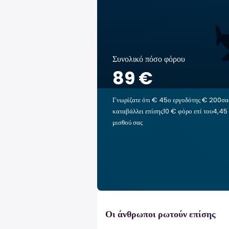
Συνολικό πόσο φόρου
89 €
Γνωρίζατε ότι € 45ο εργοδότης € 200σα
καταβάλλει επίσης10 € φόρο επί του4,45
μισθού σας
Οι άνθρωποι ρωτούν επίσης