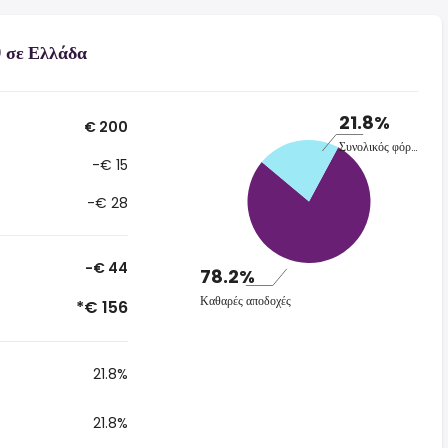
 σε Ελλάδα
21.8%
€ 200
Συνολικός φόρος
-€ 15
-€ 28
-€ 44
78.2%
Καθαρές αποδοχές
*€ 156
21.8%
21.8%