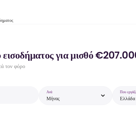
δηματος
 εισοδήματος για μισθό €207.00
τά τον φόρο
Ανά
Που εργάζ
Μήνας
Ελλάδα