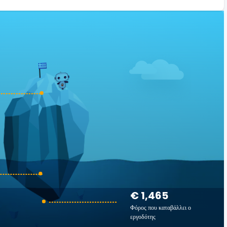
€ 1,465
Φόρος που καταβάλλει ο
εργοδότης