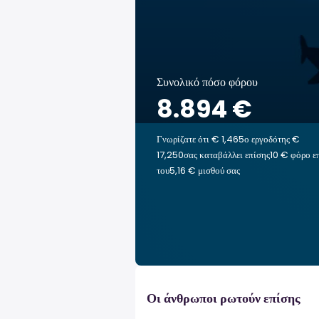
Συνολικό πόσο φόρου
8.894 €
Γνωρίζατε ότι € 1,465ο εργοδότης €
17,250σας καταβάλλει επίσης10 € φόρο ε
του5,16 € μισθού σας
Οι άνθρωποι ρωτούν επίσης