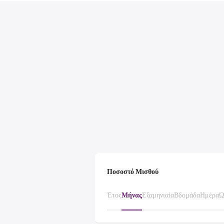
Ποσοστό Μισθού
Έτος
Μήνας
Εξαμηνιαία
Βδομάδα
Ημέρα
Ώ