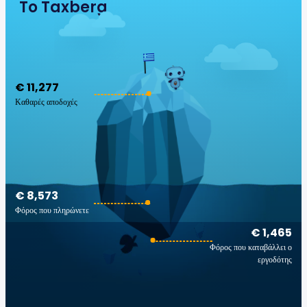
To Taxberg
€ 11,277
Καθαρές αποδοχές
€ 8,573
Φόρος που πληρώνετε
€ 1,465
Φόρος που καταβάλλει ο
εργοδότης