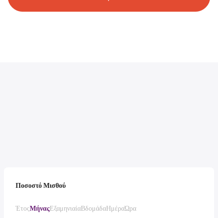
Ποσοστό Μισθού
Έτος
Μήνας
Εξαμηνιαία
Βδομάδα
Ημέρα
Ώρα